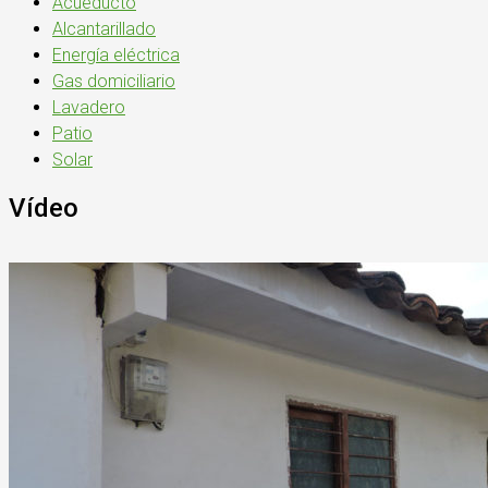
Acueducto
Alcantarillado
Energía eléctrica
Gas domiciliario
Lavadero
Patio
Solar
Vídeo