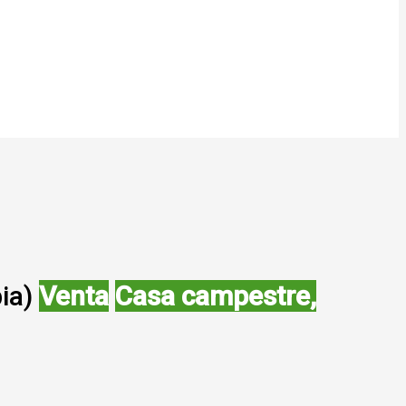
bia)
Venta
Casa campestre,